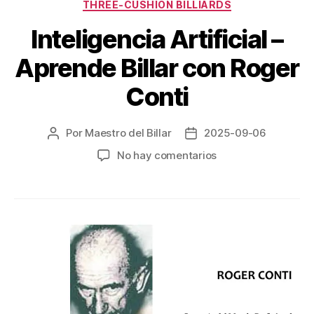
THREE-CUSHION BILLIARDS
Inteligencia Artificial –
Aprende Billar con Roger
Conti
Por
Maestro del Billar
2025-09-06
Autor
Fecha
de
de
en
No hay comentarios
la
la
Inteligencia
entrada
entrada
Artificial
–
Aprende
Billar
con
Roger
Conti