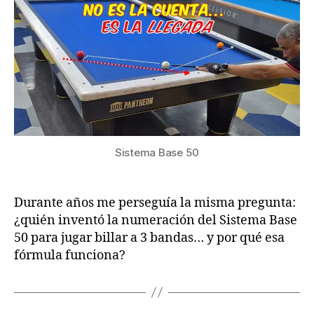
=
Salida
–
Llegada”
en
el
Sistema
Base
50
de
Sistema Base 50
Billar
a
3
Durante años me perseguía la misma pregunta:
Bandas
¿quién inventó la numeración del Sistema Base
50 para jugar billar a 3 bandas… y por qué esa
fórmula funciona?