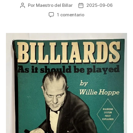
Por
Maestro del Billar
2025-09-06
Autor
Fecha
de
de
en
1 comentario
la
la
Inteligencia
entrada
entrada
Artificial
–
Aprende
Billar
con
Willie
Hoppe