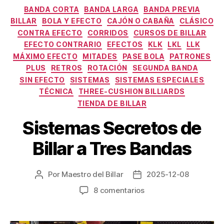
Categorías
BANDA CORTA
BANDA LARGA
BANDA PREVIA
BILLAR
BOLA Y EFECTO
CAJÓN O CABAÑA
CLÁSICO
CONTRA EFECTO
CORRIDOS
CURSOS DE BILLAR
EFECTO CONTRARIO
EFECTOS
KLK
LKL
LLK
MÁXIMO EFECTO
MITADES
PASE BOLA
PATRONES
PLUS
RETROS
ROTACIÓN
SEGUNDA BANDA
SIN EFECTO
SISTEMAS
SISTEMAS ESPECIALES
TÉCNICA
THREE-CUSHION BILLIARDS
TIENDA DE BILLAR
Sistemas Secretos de
Billar a Tres Bandas
Por
Maestro del Billar
2025-12-08
Autor
Fecha
de
de
en
8 comentarios
la
la
Sistemas
entrada
entrada
Secretos
de