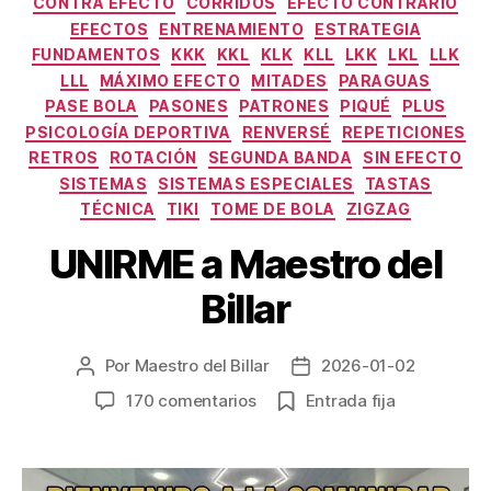
CONTRA EFECTO
CORRIDOS
EFECTO CONTRARIO
EFECTOS
ENTRENAMIENTO
ESTRATEGIA
FUNDAMENTOS
KKK
KKL
KLK
KLL
LKK
LKL
LLK
LLL
MÁXIMO EFECTO
MITADES
PARAGUAS
PASE BOLA
PASONES
PATRONES
PIQUÉ
PLUS
PSICOLOGÍA DEPORTIVA
RENVERSÉ
REPETICIONES
RETROS
ROTACIÓN
SEGUNDA BANDA
SIN EFECTO
SISTEMAS
SISTEMAS ESPECIALES
TASTAS
TÉCNICA
TIKI
TOME DE BOLA
ZIGZAG
UNIRME a Maestro del
Billar
Por
Maestro del Billar
2026-01-02
Autor
Fecha
de
de
en
170 comentarios
Entrada fija
la
la
UNIRME
entrada
entrada
a
Maestro