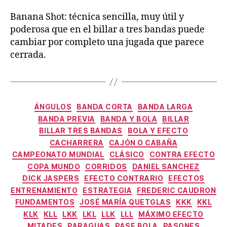
Banana Shot: técnica sencilla, muy útil y
poderosa que en el billar a tres bandas puede
cambiar por completo una jugada que parece
cerrada.
Categorías
ÁNGULOS
BANDA CORTA
BANDA LARGA
BANDA PREVIA
BANDA Y BOLA
BILLAR
BILLAR TRES BANDAS
BOLA Y EFECTO
CACHARRERA
CAJÓN O CABAÑA
CAMPEONATO MUNDIAL
CLÁSICO
CONTRA EFECTO
COPA MUNDO
CORRIDOS
DANIEL SANCHEZ
DICK JASPERS
EFECTO CONTRARIO
EFECTOS
ENTRENAMIENTO
ESTRATEGIA
FREDERIC CAUDRON
FUNDAMENTOS
JOSÉ MARÍA QUETGLAS
KKK
KKL
KLK
KLL
LKK
LKL
LLK
LLL
MÁXIMO EFECTO
MITADES
PARAGUAS
PASE BOLA
PASONES