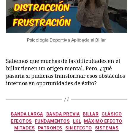
Psicología Deportiva Aplicada al Billar
Sabemos que muchas de las dificultades en el
billar tienen un origen mental. Pero, ¿qué
pasaría si pudieras transformar esos obstáculos
internos en oportunidades de éxito?
Categorías
BANDA LARGA
BANDA PREVIA
BILLAR
CLÁSICO
EFECTOS
FUNDAMENTOS
LKL
MÁXIMO EFECTO
MITADES
PATRONES
SIN EFECTO
SISTEMAS