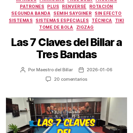
PATRONES
PLUS
RENVERSÉ
ROTACIÓN
SEGUNDA BANDA
SEMIH SAYGINER
SIN EFECTO
SISTEMAS
SISTEMAS ESPECIALES
TÉCNICA
TIKI
TOME DE BOLA
ZIGZAG
Las 7 Claves del Billar a
Tres Bandas
Por
Maestro del Billar
2026-01-06
Autor
Fecha
de
de
en
20 comentarios
la
la
Las
entrada
entrada
7
Claves
del
Billar
a
Tres
Bandas