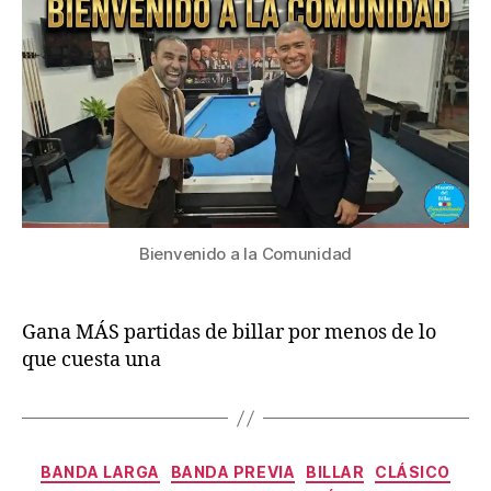
del
Billar
Bienvenido a la Comunidad
Gana MÁS partidas de billar por menos de lo
que cuesta una
Categorías
BANDA LARGA
BANDA PREVIA
BILLAR
CLÁSICO