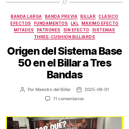
Categorías
BANDA LARGA
BANDA PREVIA
BILLAR
CLÁSICO
EFECTOS
FUNDAMENTOS
LKL
MÁXIMO EFECTO
MITADES
PATRONES
SIN EFECTO
SISTEMAS
THREE-CUSHION BILLIARDS
Origen del Sistema Base
50 en el Billar a Tres
Bandas
Por
Maestro del Billar
2025-09-01
Autor
Fecha
de
de
en
11 comentarios
la
la
Origen
entrada
entrada
del
Sistema
Base