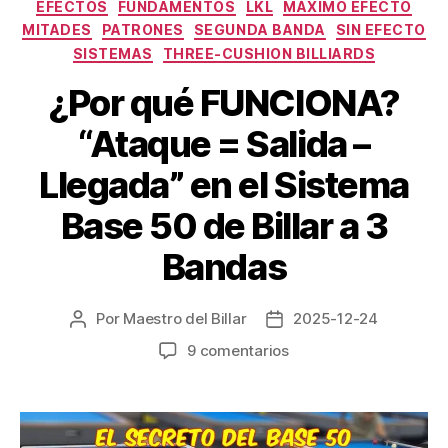
EFECTOS
FUNDAMENTOS
LKL
MÁXIMO EFECTO
MITADES
PATRONES
SEGUNDA BANDA
SIN EFECTO
SISTEMAS
THREE-CUSHION BILLIARDS
¿Por qué FUNCIONA?
“Ataque = Salida –
Llegada” en el Sistema
Base 50 de Billar a 3
Bandas
Por
Maestro del Billar
2025-12-24
Autor
Fecha
de
de
en
9 comentarios
la
la
¿Por
entrada
entrada
qué
FUNCIONA?
“Ataque