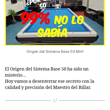
50
en
el
Billar
a
Tres
Bandas
Origen del Sistema Base 50 Min1
El Origen del Sistema Base 50 ha sido un
misterio…
Hoy vamos a desenterrar ese secreto con la
calidad y precisión del Maestro del Billar.