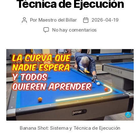
Técnica de Ejecución
Por
Maestro del Billar
2026-04-19
Autor
Fecha
de
de
en
No hay comentarios
la
la
Banana
entrada
entrada
Shot
–
Sistema
y
Técnica
de
Ejecución
Banana Shot: Sistema y Técnica de Ejecución