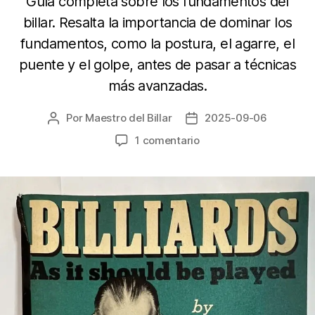
Guía completa sobre los fundamentos del
billar. Resalta la importancia de dominar los
fundamentos, como la postura, el agarre, el
puente y el golpe, antes de pasar a técnicas
más avanzadas.
Por
Maestro del Billar
2025-09-06
Autor
Fecha
de
de
en
1 comentario
la
la
Inteligencia
entrada
entrada
Artificial
–
Aprende
Billar
con
Willie
Hoppe