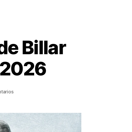
e Billar
 2026
en
tarios
Revive
la
Copa
Mundo
de