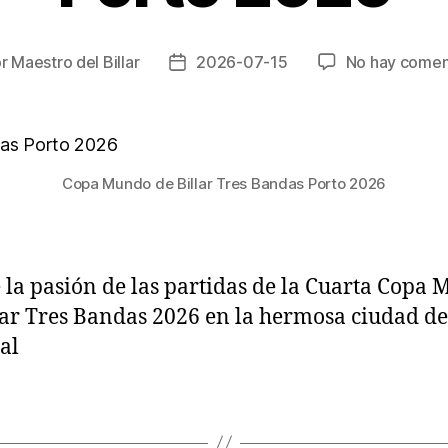
or
Maestro del Billar
2026-07-15
No hay comen
r
Fecha
de
la
ada
entrada
Copa Mundo de Billar Tres Bandas Porto 2026
 la pasión de las partidas de la Cuarta Copa
lar Tres Bandas 2026 en la hermosa ciudad de
al