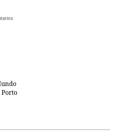
en
tarios
Copa
Mundo
de
Billar
Tres
Bandas
Porto
2026
 Mundo
 Porto