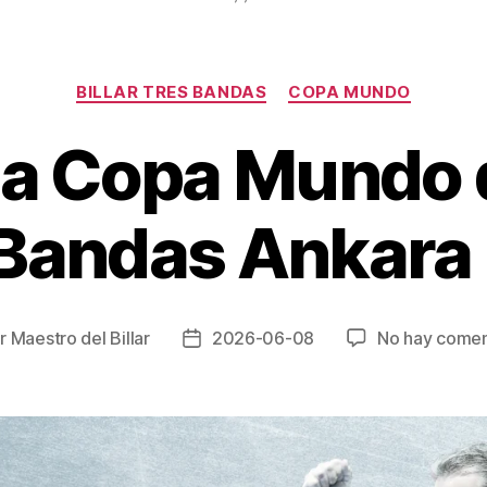
Categorías
BILLAR TRES BANDAS
COPA MUNDO
la Copa Mundo d
 Bandas Ankara
or
Maestro del Billar
2026-06-08
No hay comen
r
Fecha
de
la
ada
entrada