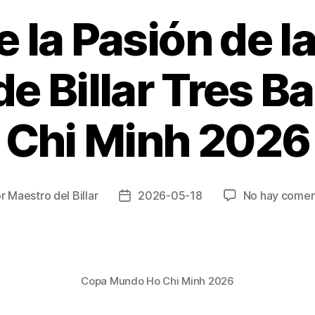
e la Pasión de l
e Billar Tres B
Chi Minh 2026
or
Maestro del Billar
2026-05-18
No hay comen
r
Fecha
de
la
ada
entrada
Copa Mundo Ho Chi Minh 2026