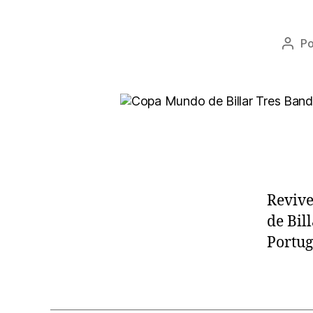
P
Auto
de
la
entr
Revive
de Bil
Portug